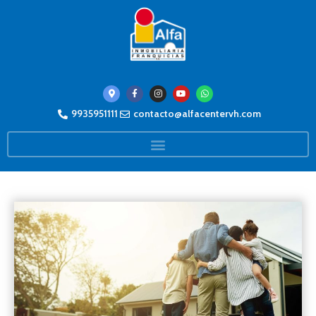
9935951111
contacto@alfacentervh.com