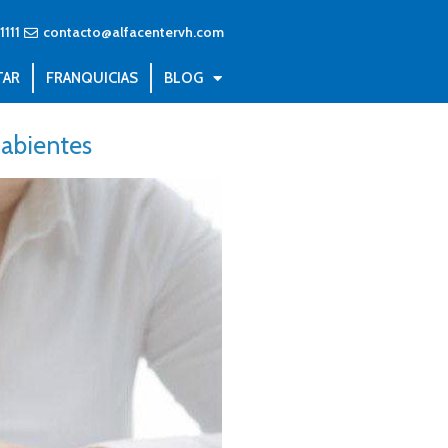
1111
contacto@alfacentervh.com
TAR
FRANQUICIAS
BLOG
habientes