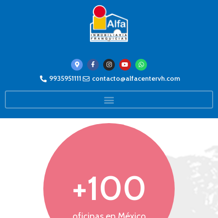
9935951111
contacto@alfacentervh.com
+
100
oficinas en México