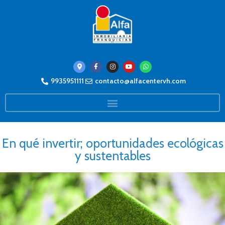
9935951111
contacto@alfacentervh.com
En qué invertir; oportunidades ecológicas
y sustentables