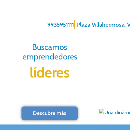
9935951111
Plaza Villahermosa, V
Buscamos
emprendedores
líderes
Descubre más