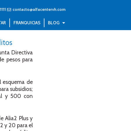
1111
contacto@alfacentervh.com
TAR
FRANQUICIAS
BLOG
itos
unta Directiva
de pesos para
el esquema de
ara subsidios;
gal y 500 con
e Alia2 Plus y
2 y 20 para el