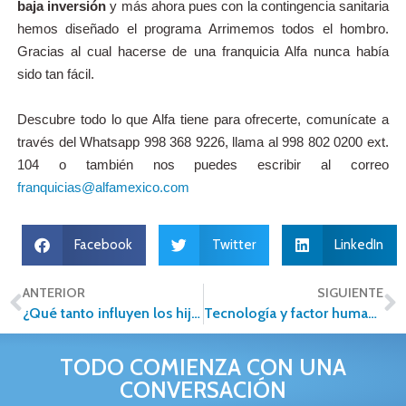
baja inversión
y más ahora pues con la contingencia sanitaria
hemos diseñado el programa Arrimemos todos el hombro.
Gracias al cual hacerse de una franquicia Alfa nunca había
sido tan fácil.
Descubre todo lo que Alfa tiene para ofrecerte, comunícate a
través del Whatsapp 998 368 9226, llama al 998 802 0200 ext.
104 o también nos puedes escribir al correo
franquicias@alfamexico.com
Facebook
Twitter
LinkedIn
ANTERIOR
SIGUIENTE
¿Qué tanto influyen los hijos en la decisión de la compra de un nuevo hogar?
Tecnología y factor humano en el negocio inmobiliario
TODO COMIENZA CON UNA
CONVERSACIÓN