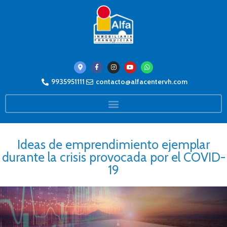
9935951111
contacto@alfacentervh.com
Ideas de emprendimiento ejemplar
durante la crisis provocada por el COVID-
19